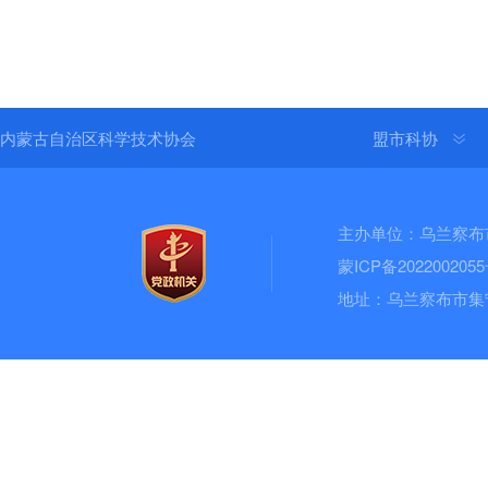
内蒙古自治区科学技术协会
盟市科协
主办单位：乌兰察布
蒙ICP备202200205
地址：乌兰察布市集