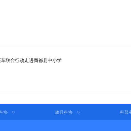
篷车联合行动走进商都县中小学
科协
旗县科协
科普